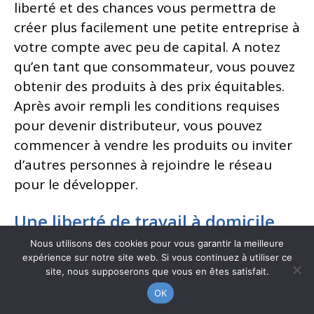
liberté et des chances vous permettra de
créer plus facilement une petite entreprise à
votre compte avec peu de capital. A notez
qu’en tant que consommateur, vous pouvez
obtenir des produits à des prix équitables.
Après avoir rempli les conditions requises
pour devenir distributeur, vous pouvez
commencer à vendre les produits ou inviter
d’autres personnes à rejoindre le réseau
pour le développer.
Une liberté de travail à domicile
Nous utilisons des cookies pour vous garantir la meilleure
Restez connecté depuis votre ordinateur et
expérience sur notre site web. Si vous continuez à utiliser ce
site, nous supposerons que vous en êtes satisfait.
travaillez depuis n’importe quel endroit, puis
passez en revue l’état d’avancement du
OK