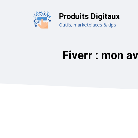
Aller
au
Produits Digitaux
contenu
Outils, marketplaces & tips
Fiverr : mon a