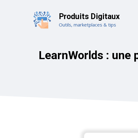
Aller
au
Produits Digitaux
contenu
Outils, marketplaces & tips
LearnWorlds : une 