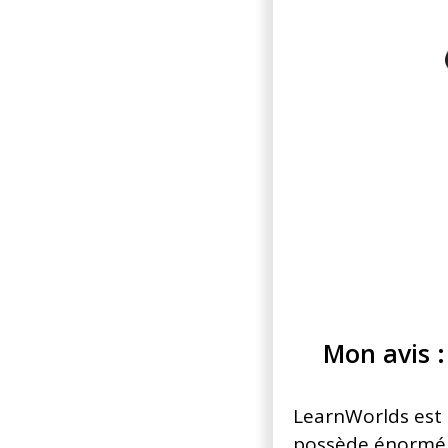
Mon avis :
LearnWorlds est u
possède énorméme