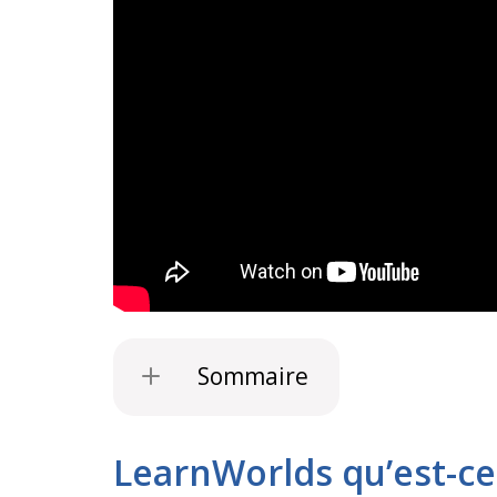
Sommaire
LearnWorlds qu’est-ce-