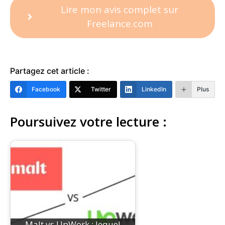
Lire mon avis complet sur
Freelance.com
Partagez cet article :
Facebook
Twitter
LinkedIn
Plus
Poursuivez votre lecture :
Malt vs UpWork : lequel