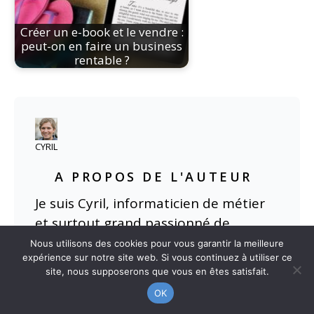
Créer un e-book et le vendre :
peut-on en faire un business
rentable ?
CYRIL
A PROPOS DE L'AUTEUR
Je suis Cyril, informaticien de métier
et surtout grand passionné de
digital sous toutes ses formes !
Nous utilisons des cookies pour vous garantir la meilleure
expérience sur notre site web. Si vous continuez à utiliser ce
site, nous supposerons que vous en êtes satisfait.
Tout d'abord je tiens à vous
OK
souhaiter la bienvenue sur